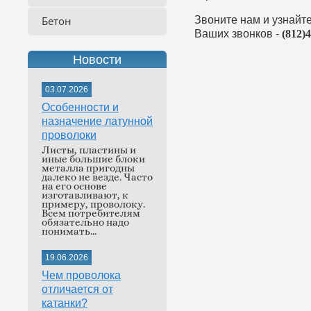
Бетон
Звоните нам и узнай
Ваших звонков -
(812)
Новости
03.07.2026
Особенности и
назначение латунной
проволоки
Листы, пластины и
иные большие блоки
металла пригодны
далеко не везде. Часто
на его основе
изготавливают, к
примеру, проволоку.
Всем потребителям
обязательно надо
понимать...
19.06.2026
Чем проволока
отличается от
катанки?