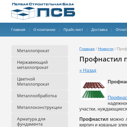
Главная
О компании
Прайс-лист
Доставка
Оплат
Главная
/
Новости
/ Проф
Металлопрокат
Профнастил п
Нержавеющий
металлопрокат
« Назад
Цветной
Профнас
Металлопрокат
Металлообработка
Профнас
надежное
Металлоконструкции
участки, нуждающиеся
Арматура для
Профнастил
можно л
фундамента
кирпич и кованые эле