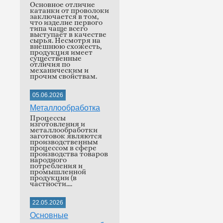
Основное отличие
катанки от проволоки
заключается в том,
что изделие первого
типа чаще всего
выступает в качестве
сырья. Несмотря на
внешнюю схожесть,
продукция имеет
существенные
отличия по
механическим и
прочим свойствам.
05.06.2026
Металлообработка
Процессы
изготовления и
металлообработки
заготовок являются
производственным
процессом в сфере
производства товаров
народного
потребления и
промышленной
продукции (в
частности....
22.05.2026
Основные